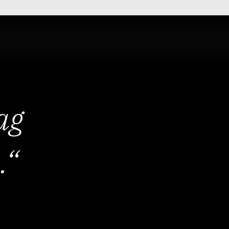
ag
.“