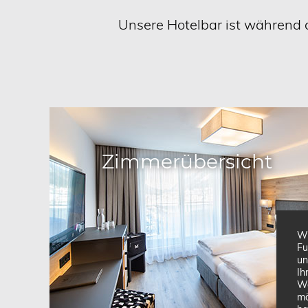
Unsere Hotelbar ist während d
Zimmerübersicht
Wi
Fu
un
Ih
We
mo