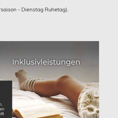
rsaison - Dienstag Ruhetag).
Inklusivleistungen
n,
nen
llt